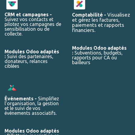
CRM et campagnes -
é
isualisez
Comptabilit
-
V
Suivez vos contacts et
et g
les factures,
érez
pilotez vos campagnes de
paiements et rapports
sensibilisation ou de
financiers.
collecte.
Modules Odoo adaptés
Modules Odoo adaptés
:
Subventions, budgets,
:
Suivi des partenaires,
rapports pour CA ou
donateurs, relances
bailleurs
ciblées
Événements -
Simplifiez
l’organisation, la gestion
et le suivi de vos
événements associatifs.
Modules Odoo adaptés